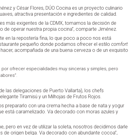
énez y César Flores, DÚO Cocina es un proyecto culinario
uaves, atractiva presentación e ingredientes de calidad.
ntes más exigentes de la CDMX, tomamos la decisión de
ño de operar nuestra propia cocina”, comparte Jiménez.
e en la repostería fina, lo que poco a poco nos está
estaurante pequeño donde podamos ofrecer el estilo
comfort
mos hacer, acompañada de una buena cerveza o de un exquisito
or ofrecer especialidades muy sinceras y simples, pero
sabores”.
de las delegaciones de Puerto Vallarta), los chefs
elegante Tiramisú y un Milhojas de Frutos Rojos.
imos prepararlo con una crema hecha a base de nata y yogur
orque está caramelizado. Va decorado con moras azules y
, pero en vez de utilizar la soleta, nosotros decidimos darle
e es de origen belga. Va decorado con abundante cocoa”,