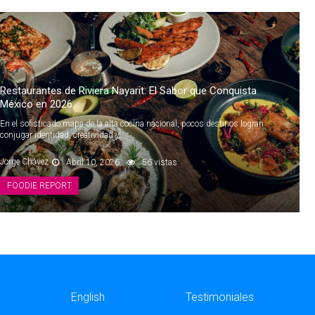
Restaurantes de Riviera Nayarit: El Sabor que Conquista
México en 2026
En el sofisticado mapa de la alta cocina nacional, pocos destinos logran
conjugar identidad, creatividad y...
Jorge Chávez
Abril 10, 2026
56 vistas
FOODIE REPORT
English
Testimoniales