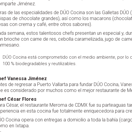
omparte Jiménez.
ras de las especialidades de DÚO Cocina son las Galletas DÚO 
ispas de chocolate grandes), así como los macarons (chocola
esas con crema y café, entre otros sabores).
da semana, estos talentosos chefs presentan un especial y, d
n brioche con carne de res, cebolla caramelizada, jugo de carn
armesano.
DÚO Cocina está comprometido con el medio ambiente, por lo q
100 % biodegradables y reutilizables.
hef Vanessa Jiménez
tes de regresar a Puerto Vallarta para fundar DÚO Cocina, Vaness
e es considerado por muchos como el mejor restaurante de M
hef César Flores
ra César, el restaurante Meroma de CDMX fue su parteaguas tan
periencia en esta cocina fue totalmente enriquecedora para cr
O Cocina opera con entregas a domicilio a toda la bahía (cargo 
mo en Ixtapa.