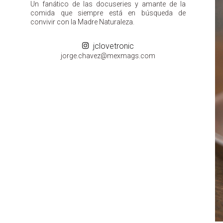
Un fanático de las docuseries y amante de la
comida que siempre está en búsqueda de
convivir con la Madre Naturaleza.
jclovetronic
groj
ahc.e
m@zev
gamxe
moc.s