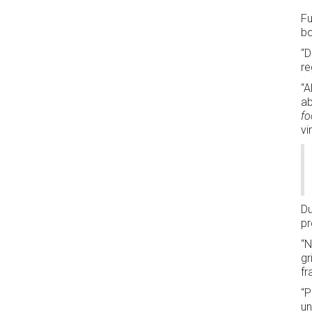
Fu
bo
“D
re
“A
ab
fo
vi
Du
pr
“N
gr
fr
“P
un