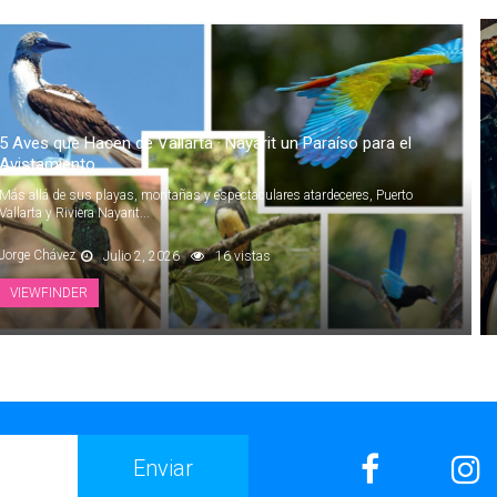
5 Aves que Hacen de Vallarta · Nayarit un Paraíso para el
Avistamiento
Más allá de sus playas, montañas y espectaculares atardeceres, Puerto
Vallarta y Riviera Nayarit...
Jorge Chávez
Julio 2, 2026
16 vistas
VIEWFINDER