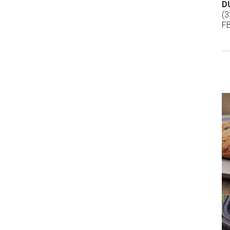
D
(3
F