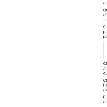
c
Ot
ch
fr
Ca
pa
p
C
An
qu
C
Pa
ex
DÚ
co