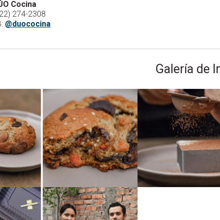
ÚO Cocina
22) 274-2308
B:
@duococina
Galería de 