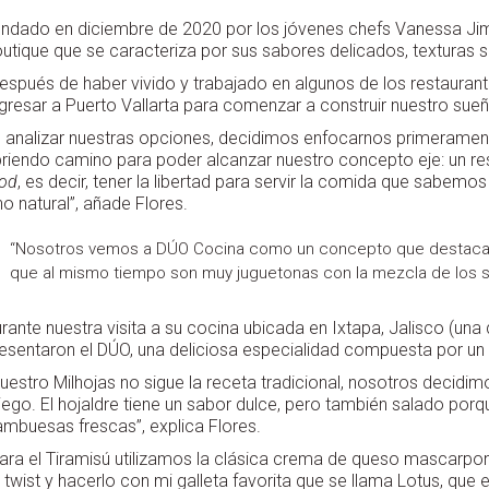
ndado en diciembre de 2020 por los jóvenes chefs Vanessa Jim
utique que se caracteriza por sus sabores delicados, texturas s
espués de haber vivido y trabajado en algunos de los restaura
gresar a Puerto Vallarta para comenzar a construir nuestro sue
l analizar nuestras opciones, decidimos enfocarnos primerament
riendo camino para poder alcanzar nuestro concepto eje: un r
od
, es decir, tener la libertad para servir la comida que sabe
no natural”, añade Flores.
“Nosotros vemos a DÚO Cocina como un concepto que destaca p
que al mismo tiempo son muy juguetonas con la mezcla de los 
rante nuestra visita a su cocina ubicada en Ixtapa, Jalisco (una 
esentaron el DÚO, una deliciosa especialidad compuesta por un 
uestro Milhojas no sigue la receta tradicional, nosotros decid
iego. El hojaldre tiene un sabor dulce, pero también salado p
ambuesas frescas”, explica Flores.
ara el Tiramisú utilizamos la clásica crema de queso mascarpone
 twist y hacerlo con mi galleta favorita que se llama Lotus, qu