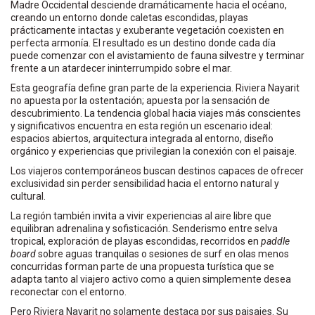
Madre Occidental desciende dramáticamente hacia el océano,
creando un entorno donde caletas escondidas, playas
prácticamente intactas y exuberante vegetación coexisten en
perfecta armonía. El resultado es un destino donde cada día
puede comenzar con el avistamiento de fauna silvestre y terminar
frente a un atardecer ininterrumpido sobre el mar.
Esta geografía define gran parte de la experiencia. Riviera Nayarit
no apuesta por la ostentación; apuesta por la sensación de
descubrimiento. La tendencia global hacia viajes más conscientes
y significativos encuentra en esta región un escenario ideal:
espacios abiertos, arquitectura integrada al entorno, diseño
orgánico y experiencias que privilegian la conexión con el paisaje.
Los viajeros contemporáneos buscan destinos capaces de ofrecer
exclusividad sin perder sensibilidad hacia el entorno natural y
cultural.
La región también invita a vivir experiencias al aire libre que
equilibran adrenalina y sofisticación. Senderismo entre selva
tropical, exploración de playas escondidas, recorridos en
paddle
board
sobre aguas tranquilas o sesiones de surf en olas menos
concurridas forman parte de una propuesta turística que se
adapta tanto al viajero activo como a quien simplemente desea
reconectar con el entorno.
Pero Riviera Nayarit no solamente destaca por sus paisajes. Su