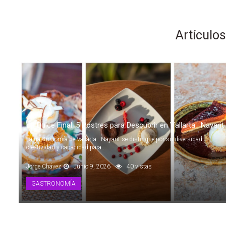
Artículo
Un Dulce Final: 5 Postres para Descubrir en Vallarta · Nayarit
La gastronomía de Vallarta · Nayarit se distingue por su diversidad,
creatividad y capacidad para...
Jorge Chávez
Junio 9, 2026
40 vistas
GASTRONOMÍA