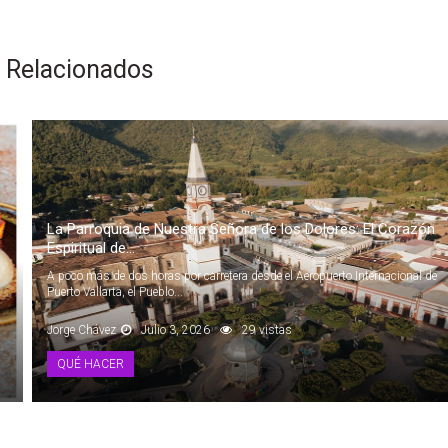
s Relacionados
La Parroquia de Nuestra Señora de los Dolores: El Corazón
Espiritual de...
A poco más de dos horas por carretera desde el Aeropuerto Internacional de
Puerto Vallarta, el Pueblo...
Jorge Chávez
Julio 3, 2026
29 vistas
QUÉ HACER