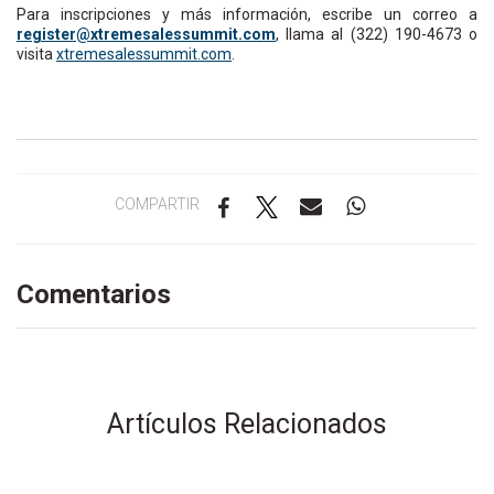
Para inscripciones y más información, escribe un correo a
siger
x@ret
emert
selas
immus
moc.t
, llama al (322) 190-4673 o
visita
xtremesalessummit.com
.
COMPARTIR
Comentarios
Artículos Relacionados