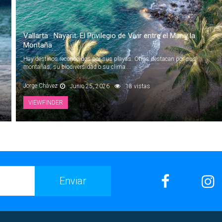
Vallarta · Nayarit: El Privilegio de Vivir entre el Mar y la
Montaña
Hay destinos reconocidos por sus playas. Otros destacan por sus
montañas, su biodiversidad o su clima....
Jorge Chávez
Junio 25, 2026
18 vistas
VIEWFINDER