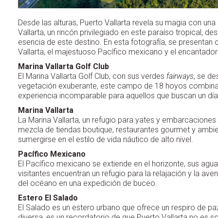
Desde las alturas, Puerto Vallarta revela su magia con un
Vallarta, un rincón privilegiado en este paraíso tropical, d
esencia de este destino. En esta fotografía, se presentan cu
Vallarta, el majestuoso Pacífico mexicano y el encantador 
Marina Vallarta Golf Club
El Marina Vallarta Golf Club, con sus verdes
fairways
, se d
vegetación exuberante, este campo de 18 hoyos combina el
experiencia incomparable para aquellos que buscan un día de
Marina Vallarta
La Marina Vallarta, un refugio para yates y embarcaciones d
mezcla de tiendas boutique, restaurantes gourmet y ambi
sumergirse en el estilo de vida náutico de alto nivel.
Pacífico Mexicano
El Pacífico mexicano se extiende en el horizonte, sus agu
visitantes encuentran un refugio para la relajación y la av
del océano en una expedición de buceo.
Estero El Salado
El Salado es un estero urbano que ofrece un respiro de pa
diversa, es un recordatorio de que Puerto Vallarta no es s