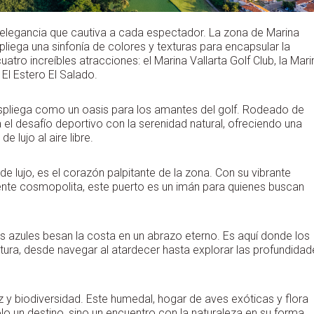
a elegancia que cautiva a cada espectador. La zona de Marina
espliega una sinfonía de colores y texturas para encapsular la
atro increíbles atracciones: el Marina Vallarta Golf Club, la Mari
El Estero El Salado.
espliega como un oasis para los amantes del golf. Rodeado de
 desafío deportivo con la serenidad natural, ofreciendo una
 lujo al aire libre.
e lujo, es el corazón palpitante de la zona. Con su vibrante
ente cosmopolita, este puerto es un imán para quienes buscan
as azules besan la costa en un abrazo eterno. Es aquí donde los
entura, desde navegar al atardecer hasta explorar las profundida
z y biodiversidad. Este humedal, hogar de aves exóticas y flora
olo un destino, sino un encuentro con la naturaleza en su forma