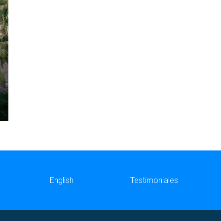
English
Testimoniales