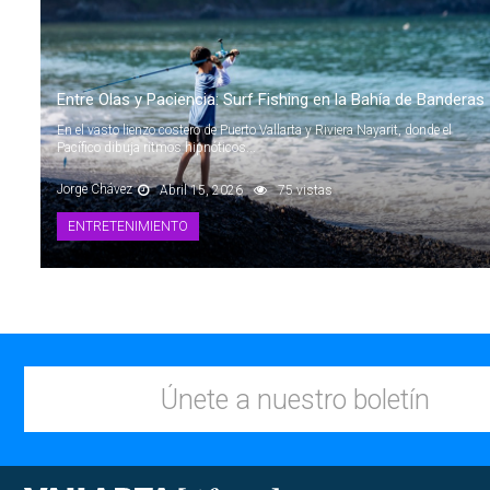
Entre Olas y Paciencia: Surf Fishing en la Bahía de Banderas
En el vasto lienzo costero de Puerto Vallarta y Riviera Nayarit, donde el
Pacífico dibuja ritmos hipnóticos...
Jorge Chávez
Abril 15, 2026
75 vistas
ENTRETENIMIENTO