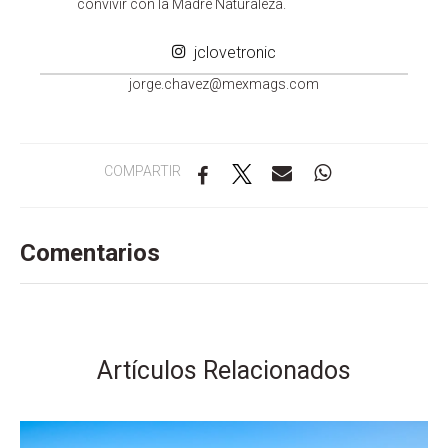
convivir con la Madre Naturaleza.
jclovetronic
groj
ahc.e
m@zev
gamxe
moc.s
COMPARTIR
Comentarios
Artículos Relacionados