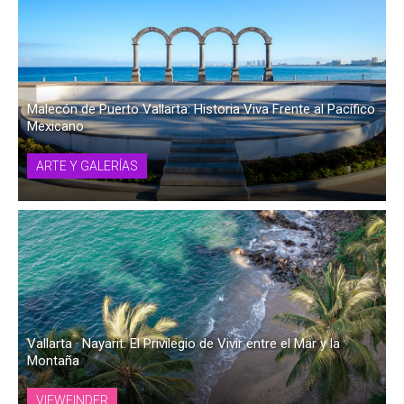
Malecón de Puerto Vallarta: Historia Viva Frente al Pacífico
Mexicano
ARTE Y GALERÍAS
Vallarta · Nayarit: El Privilegio de Vivir entre el Mar y la
Montaña
VIEWFINDER