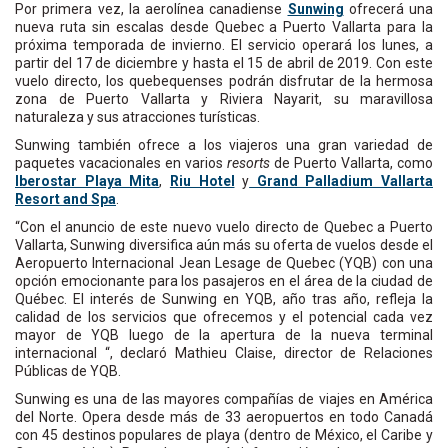
Por primera vez, la aerolínea canadiense
Sunwing
ofrecerá una
nueva ruta sin escalas desde Quebec a Puerto Vallarta para la
próxima temporada de invierno. El servicio operará los lunes, a
partir del 17 de diciembre y hasta el 15 de abril de 2019. Con este
vuelo directo, los quebequenses podrán disfrutar de la hermosa
zona de Puerto Vallarta y Riviera Nayarit, su maravillosa
naturaleza y sus atracciones turísticas.
Sunwing también ofrece a los viajeros una gran variedad de
paquetes vacacionales en varios
resorts
de Puerto Vallarta, como
Iberostar Playa Mita
,
Riu Hotel
y
Grand Palladium Vallarta
Resort and Spa
.
“Con el anuncio de este nuevo vuelo directo de Quebec a Puerto
Vallarta, Sunwing diversifica aún más su oferta de vuelos desde el
Aeropuerto Internacional Jean Lesage de Quebec (YQB) con una
opción emocionante para los pasajeros en el área de la ciudad de
Québec. El interés de Sunwing en YQB, año tras año, refleja la
calidad de los servicios que ofrecemos y el potencial cada vez
mayor de YQB luego de la apertura de la nueva terminal
internacional “, declaró Mathieu Claise, director de Relaciones
Públicas de YQB.
Sunwing es una de las mayores compañías de viajes en América
del Norte. Opera desde más de 33 aeropuertos en todo Canadá
con 45 destinos populares de playa (dentro de México, el Caribe y