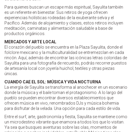
Para quienes buscan un escape más espiritual, Sayulita también
es un referente en bienestar. Sus retiros de yoga ofrecen
experiencias holísticas rodeadas de la exuberante selva y el
Pacífico. Además de alojamiento y clases, estos retiros incluyen
meditación, caminatas y alimentación saludable a base de
productos orgánicos.
MERCADOS Y ARTE LOCAL
El corazón del pueblo se encuentra en la Plaza Sayulita, donde el
folclore mexicano y la multiculturalidad se entremezclan en cada
rincón. Aquí, además de encontrar las icónicas letras coloridas de
Sayulita para una fotografía de recuerdo, podrás recorrer puestos
de artesanía local con joyería huichol, textiles y otras piezas
únicas.
CUANDO CAE EL SOL: MÚSICA Y VIDA NOCTURNA
La energía de Sayulita se transforma al anochecer en un escenario
donde la música y el baile toman el protagonismo. A lo largo del
pueblo se pueden encontrar diversos establecimientos que
ofrecen música en vivo, renombrados DJs y música bohemia
para disfrutar de la velada. Una opción para cada estilo de vida.
Entre el surf, arte, gastronomía y fiesta, Sayulita se mantiene como
un microdestino vibrante que enamora a todos los que lo visitan.
Ya sea que busques aventuras sobre las olas, momentos de