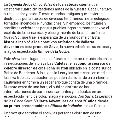
La
Leyenda de los Cinco Soles
de los aztecas
cuenta que
existieron cuatro civilizaciones antes de la nuestra. Cada una tuvo
su esplendor y caída. Fueron mundos antiguos que se vieron
destruidos por la fuerza de diversos fenómenos metereológicos:
tornados, incendios e inundaciones. Sin embargo, los rituales y
sacrificios celebrados por sus pueblos lograron mantener vivo el
espíritu de la humanidad y el surgimiento de la celebración del
Nuevo Sol, que trae la esperanza de un mundo mejor.
Esta
historia inspiró a los creativos artísticos de Vallarta
Adventures para producir Savia
, la nueva edición de su exitoso y
mágico espectáculo
Ritmos de la Noche
.
Este
show
tiene lugar en un anfiteatro espectacular ubicado en las
inmediaciones de la
playa Las Caletas, el escondite secreto del
célebre director de cine John Huston
ubicado en la costa sur de
Bahía de Banderas. A la luz de la luna y las antorchas, en medio de
la selva tropical, los asistentes pueden disfrutar de un ambiente
cautivador en torno a un escenario que consta de una pirámide.
Durante cerca de una hora, el público disfruta de las
interpretaciones de bailarines, cantantes y acróbatas en un
espectáculo lleno de color, magia y emoción. Con
Savia: La Leyenda
de los Cinco Soles
,
Vallarta Adventures celebra 20 años desde
su primer presentación de
Ritmos de la Noche
en Las Caletas.
Una vez que termina el
show
, las personas disfrutan de una