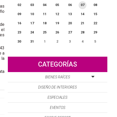
02
03
04
05
06
07
08
tas
año
09
10
11
12
13
14
15
16
17
18
19
20
21
22
 de
 el
23
24
25
26
27
28
29
des
30
31
1
2
3
4
5
 43
0
EVENTO(S)
e a
 la
CATEGORÍAS
ata
BIENES RAÍCES
DISEÑO DE INTERIORES
ESPECIALES
EVENTOS