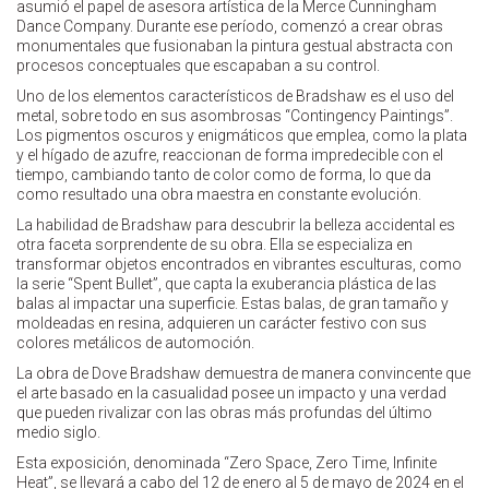
asumió el papel de asesora artística de la Merce Cunningham
Dance Company. Durante ese período, comenzó a crear obras
monumentales que fusionaban la pintura gestual abstracta con
procesos conceptuales que escapaban a su control.
Uno de los elementos característicos de Bradshaw es el uso del
metal, sobre todo en sus asombrosas “Contingency Paintings”.
Los pigmentos oscuros y enigmáticos que emplea, como la plata
y el hígado de azufre, reaccionan de forma impredecible con el
tiempo, cambiando tanto de color como de forma, lo que da
como resultado una obra maestra en constante evolución.
La habilidad de Bradshaw para descubrir la belleza accidental es
otra faceta sorprendente de su obra. Ella se especializa en
transformar objetos encontrados en vibrantes esculturas, como
la serie “Spent Bullet”, que capta la exuberancia plástica de las
balas al impactar una superficie. Estas balas, de gran tamaño y
moldeadas en resina, adquieren un carácter festivo con sus
colores metálicos de automoción.
La obra de Dove Bradshaw demuestra de manera convincente que
el arte basado en la casualidad posee un impacto y una verdad
que pueden rivalizar con las obras más profundas del último
medio siglo.
Esta exposición, denominada “Zero Space, Zero Time, Infinite
Heat”, se llevará a cabo del 12 de enero al 5 de mayo de 2024 en el