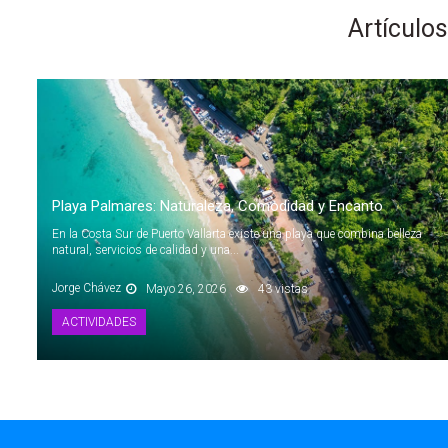
Artículo
Playa Palmares: Naturaleza, Comodidad y Encanto
En la Costa Sur de Puerto Vallarta existe una playa que combina belleza
natural, servicios de calidad y una...
Jorge Chávez
Mayo 26, 2026
43 vistas
ACTIVIDADES