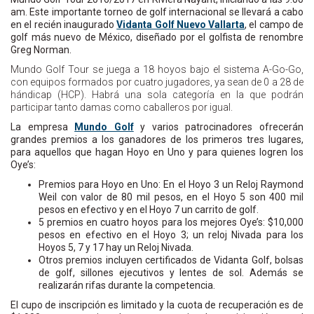
am. Este importante torneo de golf internacional se llevará a cabo
en el recién inaugurado
Vidanta Golf Nuevo Vallarta
, el campo de
golf más nuevo de México, diseñado por el golfista de renombre
Greg Norman.
Mundo Golf Tour se juega a 18 hoyos bajo el sistema A-Go-Go,
con equipos formados por cuatro jugadores, ya sean de 0 a 28 de
hándicap (HCP). Habrá una sola categoría en la que podrán
participar tanto damas como caballeros por igual.
La empresa
Mundo Golf
y varios patrocinadores ofrecerán
grandes premios a los ganadores de los primeros tres lugares,
para aquellos que hagan Hoyo en Uno y para quienes logren los
Oye’s:
Premios para Hoyo en Uno: En el Hoyo 3 un Reloj Raymond
Weil con valor de 80 mil pesos, en el Hoyo 5 son 400 mil
pesos en efectivo y en el Hoyo 7 un carrito de golf.
5 premios en cuatro hoyos para los mejores Oye’s: $10,000
pesos en efectivo en el Hoyo 3; un reloj Nivada para los
Hoyos 5, 7 y 17 hay un Reloj Nivada.
Otros premios incluyen certificados de Vidanta Golf, bolsas
de golf, sillones ejecutivos y lentes de sol. Además se
realizarán rifas durante la competencia.
El cupo de inscripción es limitado y la cuota de recuperación es de