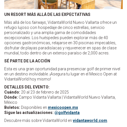
UN RESORT MÁS ALLÁ DE LAS EXPECTATIVAS
Más allá de los
fairways
, VidantaWorld Nuevo Vallarta ofrece un
refugio lujoso con hospedaje de cinco estrellas, servicio
personalizado y una amplia gama de comodidades
excepcionales. Los huéspedes pueden explorar más de 40
opciones gastronómicas, relajarse en 30 piscinas impecables,
disfrutar de playas paradisíacas y rejuvenecer en spas de clase
mundial, todo dentro de un extenso paraíso de 2,000 acres.
SÉ PARTE DE LA ACCIÓN
Esta es una gran oportunidad para presenciar golf de primer nivel
en un destino inolvidable. ¡Asegura tu lugar en el Mexico Open at
VidantaWorld hoy mismo!
DETALLES DEL EVENTO:
Cuándo:
20 al 23 de febrero de 2025
Dónde:
Campo Vidanta Vallarta | VidantaWorld Nuevo Vallarta,
México
Boletos:
Disponibles en
mexicoopen.mx
Sigue las actualizaciones:
@golfvidanta
Descubre más sobre VidantaWorld en
vidantaworld.com
.