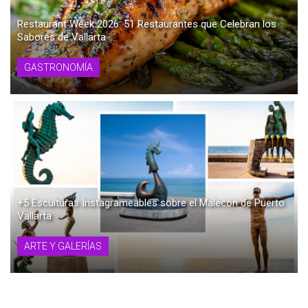
Restaurant Week 2026: 51 Restaurantes que Celebran los
Sabores de Vallarta ·...
GASTRONOMÍA
+5 Esculturas Instagrameables sobre el Malecón de Puerto
Vallarta
ARTE Y GALERÍAS