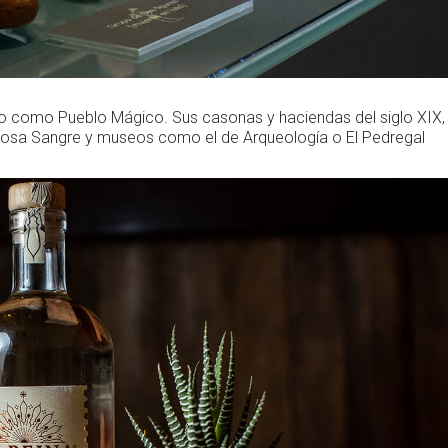
o como Pueblo Mágico. Sus casonas y haciendas del siglo XIX,
iosa Sangre y museos como el de Arqueología o El Pedregal