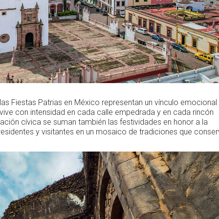
as Fiestas Patrias en México representan un vínculo emocional
 vive con intensidad en cada calle empedrada y en cada rincón
ción cívica se suman también las festividades en honor a la
 residentes y visitantes en un mosaico de tradiciones que conse