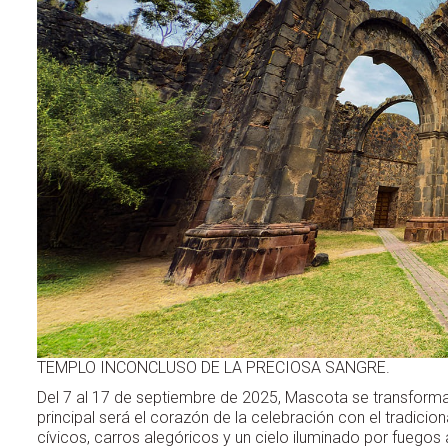
TEMPLO INCONCLUSO DE LA PRECIOSA SANGRE.
Del 7 al 17 de septiembre de 2025, Mascota se transforma 
principal será el corazón de la celebración con el tradicio
cívicos, carros alegóricos y un cielo iluminado por fuego