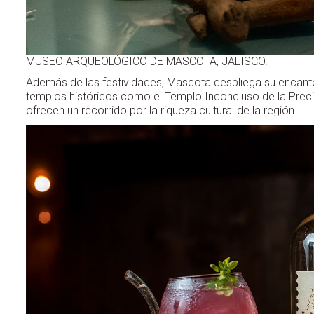
MUSEO ARQUEOLÓGICO DE MASCOTA, JALISCO.
Además de las festividades, Mascota despliega su encant
templos históricos como el Templo Inconcluso de la Prec
ofrecen un recorrido por la riqueza cultural de la región.