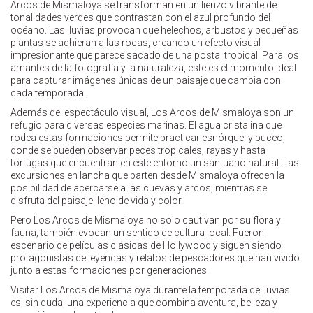
Arcos de Mismaloya se transforman en un lienzo vibrante de
tonalidades verdes que contrastan con el azul profundo del
océano. Las lluvias provocan que helechos, arbustos y pequeñas
plantas se adhieran a las rocas, creando un efecto visual
impresionante que parece sacado de una postal tropical. Para los
amantes de la fotografía y la naturaleza, este es el momento ideal
para capturar imágenes únicas de un paisaje que cambia con
cada temporada.
Además del espectáculo visual, Los Arcos de Mismaloya son un
refugio para diversas especies marinas. El agua cristalina que
rodea estas formaciones permite practicar esnórquel y buceo,
donde se pueden observar peces tropicales, rayas y hasta
tortugas que encuentran en este entorno un santuario natural. Las
excursiones en lancha que parten desde Mismaloya ofrecen la
posibilidad de acercarse a las cuevas y arcos, mientras se
disfruta del paisaje lleno de vida y color.
Pero Los Arcos de Mismaloya no solo cautivan por su flora y
fauna; también evocan un sentido de cultura local. Fueron
escenario de películas clásicas de Hollywood y siguen siendo
protagonistas de leyendas y relatos de pescadores que han vivido
junto a estas formaciones por generaciones.
Visitar Los Arcos de Mismaloya durante la temporada de lluvias
es, sin duda, una experiencia que combina aventura, belleza y