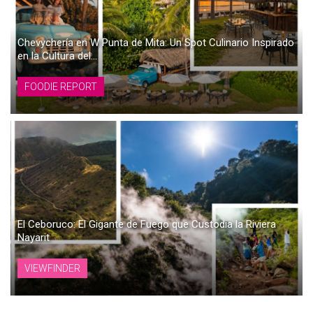
Chevychería en W Punta de Mita: Un Spot Culinario Inspirado
en la Cultura del...
FOODIE REPORT
El Ceboruco: El Gigante de Fuego que Custodia la Riviera
Nayarit
VIEWFINDER