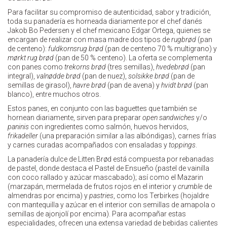
Para facilitar su compromiso de autenticidad, sabor y tradición,
toda su panadería es horneada diariamente por el chef danés
Jakob Bo Pedersen y el chef mexicano Edgar Ortega, quienes se
encargan de realizar con masa madre dos tipos de
rugbrød
(pan
de centeno):
fuldkornsrug
brød
(pan de centeno 70 % multigrano) y
mørkt
rug
brød
(pan de 50 % centeno). La oferta se complementa
con panes como
trekorns
brød
(tres semillas),
hvedebrød
(pan
integral),
valnødde
brød
(pan de nuez),
solsikke
brød
(pan de
semillas de girasol),
havre
brød
(pan de avena) y
hvidt
brød
(pan
blanco), entre muchos otros.
Estos panes, en conjunto con las baguettes que también se
hornean diariamente, sirven para preparar
open sandwiches
y/o
paninis
con ingredientes como salmón, huevos hervidos,
frikadeller
(una preparación similar a las albóndigas), carnes frías
y carnes curadas acompañados con ensaladas y
toppings
.
La panadería dulce de Litten Brød está compuesta por rebanadas
de pastel, donde destaca el Pastel de Ensueño (pastel de vainilla
con coco rallado y azúcar mascabado); así como el Mazarin
(marzapán, mermelada de frutos rojos en el interior y
crumble
de
almendras por encima) y
pastries
, como los Terbirkes (hojaldre
con mantequilla y azúcar en el interior con semillas de amapola o
semillas de ajonjolí por encima). Para acompañar estas
especialidades, ofrecen una extensa variedad de bebidas calientes