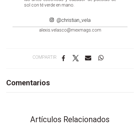
sol con té verde en mano.
@christian_vela
a
sixel
alev.
m@ocs
gamxe
moc.s
COMPARTIR
Comentarios
Artículos Relacionados