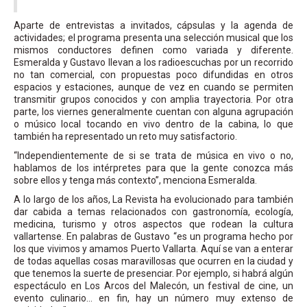
Aparte de entrevistas a invitados, cápsulas y la agenda de
actividades; el programa presenta una selección musical que los
mismos conductores definen como variada y diferente.
Esmeralda y Gustavo llevan a los radioescuchas por un recorrido
no tan comercial, con propuestas poco difundidas en otros
espacios y estaciones, aunque de vez en cuando se permiten
transmitir grupos conocidos y con amplia trayectoria. Por otra
parte, los viernes generalmente cuentan con alguna agrupación
o músico local tocando en vivo dentro de la cabina, lo que
también ha representado un reto muy satisfactorio.
“Independientemente de si se trata de música en vivo o no,
hablamos de los intérpretes para que la gente conozca más
sobre ellos y tenga más contexto”, menciona Esmeralda.
A lo largo de los años, La Revista ha evolucionado para también
dar cabida a temas relacionados con gastronomía, ecología,
medicina, turismo y otros aspectos que rodean la cultura
vallartense. En palabras de Gustavo “es un programa hecho por
los que vivimos y amamos Puerto Vallarta. Aquí se van a enterar
de todas aquellas cosas maravillosas que ocurren en la ciudad y
que tenemos la suerte de presenciar. Por ejemplo, si habrá algún
espectáculo en Los Arcos del Malecón, un festival de cine, un
evento culinario… en fin, hay un número muy extenso de