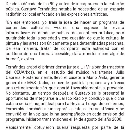
Desde la década de los 90 y antes de incorporarse a la estación
pública, Gustavo Fernández notaba la necesidad de un espacio
radiofónico local enfocado en las expresiones artísticas.
“En ese entonces, yo traía la idea de hacer un programa de
contenidos culturales, —como una especie de revista
informativa— en donde se hablara del acontecer artístico, pero
quitándole toda la seriedad y esa cuestión de que la cultura, la
pintura y las artes son únicamente para determinadas personas.
De esa manera, tratar de compartir esta actividad con el
auditorio de una forma accesible, clara e incluso con algo de
humor”, explica.
Fernández grabó el primer demo junto a Lili Villalpando (maestra
del CEUArkos), en el estudio del músico vallartense Julio
Cabrera. Posteriormente, llevó el casete a Mario Ávila, gerente
general de MVS Radio, a quien le gustó la propuesta y ofreció
una retroalimentación que aportó favorablemente al proyecto.
No obstante, un tiempo después, a Gustavo se le presentó la
oportunidad de integrarse a Jalisco Radio y concluyó que dicha
cabina sería el hogar ideal para La Revista. Luego de un tiempo,
Esmeralda también se incorporó a esta casa radiofónica y se
convirtió en la voz que lo ha acompañado en cada emisión del
programa. Iniciaron transmisiones el 14 de agosto del año 2000.
Rápidamente, obtuvieron buena respuesta por parte de la