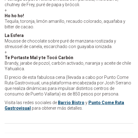
chutney de Frey, puré de papa y brócoli.
+
Ho ho ho!
Tequila, toronja, limón amarillo, recaudo colorado, aquafaba y
bitter de cacao.
La Esfera
Mousse de chocolate sobre puré de manzana rostizada y
streussel de canela, escarchado con guayaba ionizada.
+
Te Portaste Mal y te Tocó Carbón
Brandy, jarabe de pozol, carbón activado, naranja y aceite de chile
Yahualica.
El precio de esta fabulosa cena (llevada a cabo por Punto Come
Ruta Gastrovisual, una plataforma encabezada por Josh Serrano
que realiza dinámicas para impulsar distintos centros de
consumo de Puerto Vallarta) es de 850 pesos por persona.
Visita las redes sociales de
Barrio Bistro
y
Punto Come Ruta
Gastrovisual
para obtener más detalles.