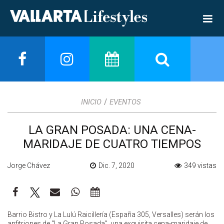
/
INICIO
EVENTOS
LA GRAN POSADA: UNA CENA-
MARIDAJE DE CUATRO TIEMPOS
Jorge Chávez
Dic. 7, 2020
349 vistas
Barrio Bistro y La Lulú Raicillería (España 305, Versalles) serán los
anfitriones de “La Gran Posada”, una exquisita cena-maridaje de