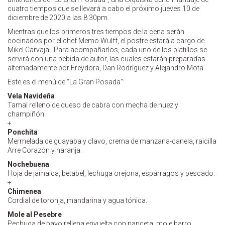
cuatro tiempos que se llevará a cabo el próximo jueves 10 de
diciembre de 2020 a las 8:30pm.
Mientras que los primeros tres tiempos de la cena serán
cocinados por el chef Memo Wulff, el postre estará a cargo de
Mikel Carvajal. Para acompañarlos, cada uno de los platillos se
servirá con una bebida de autor, las cuales estarán preparadas
alternadamente por Freydora, Dan Rodríguez y Alejandro Mota.
Este es el menú de “La Gran Posada”:
Vela Navideña
Tamal relleno de queso de cabra con mecha de nuez y
champiñón.
+
Ponchita
Mermelada de guayaba y clavo, crema de manzana-canela, raicilla
Arre Corazón y naranja.
Nochebuena
Hoja de jamaica, betabel, lechuga orejona, espárragos y pescado.
+
Chimenea
Cordial de toronja, mandarina y agua tónica.
Mole al Pesebre
Pechuga de pavo rellena envuelta con panceta, mole barro,