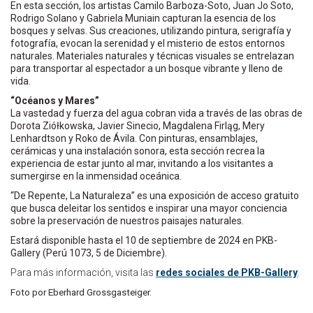
En esta sección, los artistas Camilo Barboza-Soto, Juan Jo Soto,
Rodrigo Solano y Gabriela Muniain capturan la esencia de los
bosques y selvas. Sus creaciones, utilizando pintura, serigrafía y
fotografía, evocan la serenidad y el misterio de estos entornos
naturales. Materiales naturales y técnicas visuales se entrelazan
para transportar al espectador a un bosque vibrante y lleno de
vida.
“Océanos y Mares”
La vastedad y fuerza del agua cobran vida a través de las obras de
Dorota Ziółkowska, Javier Sinecio, Magdalena Firląg, Mery
Lenhardtson y Roko de Ávila. Con pinturas, ensamblajes,
cerámicas y una instalación sonora, esta sección recrea la
experiencia de estar junto al mar, invitando a los visitantes a
sumergirse en la inmensidad oceánica.
“De Repente, La Naturaleza” es una exposición de acceso gratuito
que busca deleitar los sentidos e inspirar una mayor conciencia
sobre la preservación de nuestros paisajes naturales.
Estará disponible hasta el 10 de septiembre de 2024 en PKB-
Gallery (Perú 1073, 5 de Diciembre).
Para más información, visita las
redes sociales de PKB-Gallery
.
Foto por Eberhard Grossgasteiger.