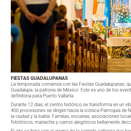
FIESTAS GUADALUPANAS
La temporada comienza con las Fiestas Guadalupanas, que 
Guadalupe, la patrona de México. Este es uno de los evento
definitoria para Puerto Vallarta.
Durante 12 días, el centro histórico se transforma en un 
400 procesiones se dirigen hacia la icónica Parroquia de 
la ciudad y la bahía. Familias, escuelas, asociaciones lo
folclóricos, mariachis y carros alegóricos bellamente dec
El aire se llena con el aroma de la comida callejera que ha