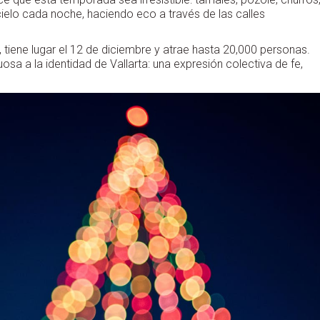
 cielo cada noche, haciendo eco a través de las calles
 tiene lugar el 12 de diciembre y atrae hasta 20,000 personas.
osa a la identidad de Vallarta: una expresión colectiva de fe,