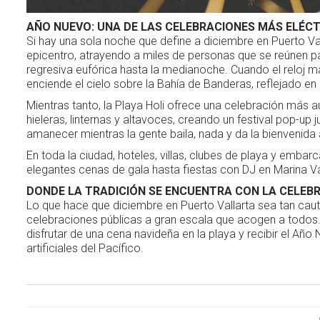
AÑO NUEVO: UNA DE LAS CELEBRACIONES MÁS ELÉCT
Si hay una sola noche que define a diciembre en Puerto Val
epicentro, atrayendo a miles de personas que se reúnen para
regresiva eufórica hasta la medianoche. Cuando el reloj ma
enciende el cielo sobre la Bahía de Banderas, reflejado e
Mientras tanto, la Playa Holi ofrece una celebración más aut
hieleras, linternas y altavoces, creando un festival pop-up
amanecer mientras la gente baila, nada y da la bienvenida
En toda la ciudad, hoteles, villas, clubes de playa y emba
elegantes cenas de gala hasta fiestas con DJ en Marina Val
DONDE LA TRADICIÓN SE ENCUENTRA CON LA CELEB
Lo que hace que diciembre en Puerto Vallarta sea tan cauti
celebraciones públicas a gran escala que acogen a todos. 
disfrutar de una cena navideña en la playa y recibir el Añ
artificiales del Pacífico.