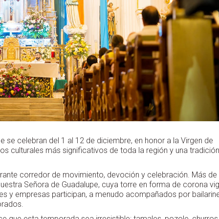
se celebran del 1 al 12 de diciembre, en honor a la Virgen de
s culturales más significativos de toda la región y una tradició
vibrante corredor de movimiento, devoción y celebración. Más de
Nuestra Señora de Guadalupe, cuya torre en forma de corona vig
cales y empresas participan, a menudo acompañados por bailarin
orados.
ce que esta temporada sea irresistible: tamales, pozole, churros