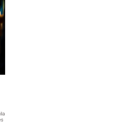
n
ila
es
,