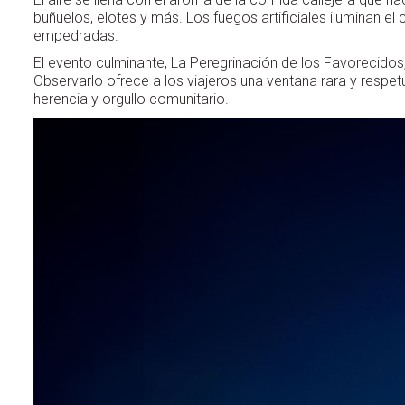
buñuelos, elotes y más. Los fuegos artificiales iluminan el
empedradas.
El evento culminante, La Peregrinación de los Favorecidos,
Observarlo ofrece a los viajeros una ventana rara y respetu
herencia y orgullo comunitario.