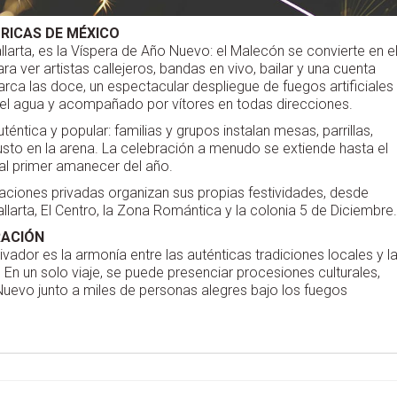
RICAS DE MÉXICO
larta, es la Víspera de Año Nuevo: el Malecón se convierte en e
 ver artistas callejeros, bandas en vivo, bailar y una cuenta
rca las doce, un espectacular despliegue de fuegos artificiales
n el agua y acompañado por vítores en todas direcciones.
éntica y popular: familias y grupos instalan mesas, parrillas,
 justo en la arena. La celebración a menudo se extiende hasta el
 al primer amanecer del año.
rcaciones privadas organizan sus propias festividades, desde
larta, El Centro, la Zona Romántica y la colonia 5 de Diciembre.
RACIÓN
vador es la armonía entre las auténticas tradiciones locales y l
En un solo viaje, se puede presenciar procesiones culturales,
o Nuevo junto a miles de personas alegres bajo los fuegos