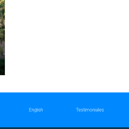
English
Testimoniales