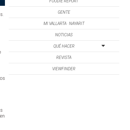
FOODIE REPORT
GENTE
s.
MI VALLARTA · NAYARIT
NOTICIAS
QUÉ HACER
e
REVISTA
VIEWFINDER
ros
as
cen