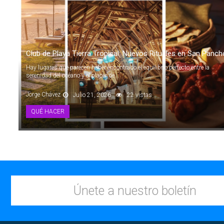
Club de Playa Tierra Tropical: Nuevos Rituales en San Panch
Hay lugares que parecen haber encontrado el equilibrio perfecto entre la
serenidad del océano y el placer de...
Jorge Chávez
Julio 21, 2026
22 vistas
QUÉ HACER