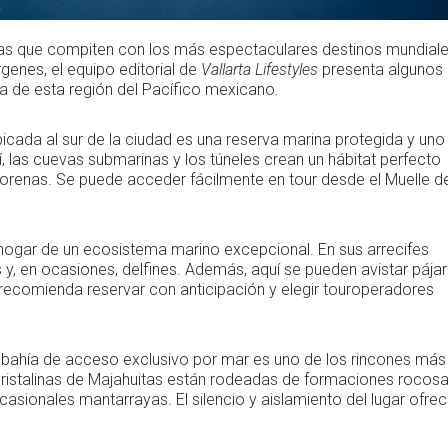
as que compiten con los más espectaculares destinos mundiale
enes, el equipo editorial de
Vallarta Lifestyles
presenta algunos
ina de esta región del Pacífico mexicano.
icada al sur de la ciudad es una reserva marina protegida y uno
í, las cuevas submarinas y los túneles crean un hábitat perfecto
orenas. Se puede acceder fácilmente en tour desde el Muelle d
hogar de un ecosistema marino excepcional. En sus arrecifes
y, en ocasiones, delfines. Además, aquí se pueden avistar pája
 recomienda reservar con anticipación y elegir touroperadores
 bahía de acceso exclusivo por mar es uno de los rincones más
 cristalinas de Majahuitas están rodeadas de formaciones rocos
casionales mantarrayas. El silencio y aislamiento del lugar ofre