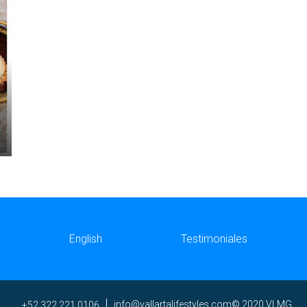
English
Testimoniales
ni
av@of
trall
efila
elyts
moc.s
© 2020 VLMG
+52 322 221 0106