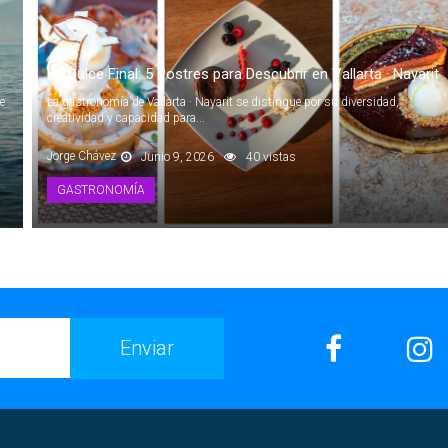
Un Dulce Final: 5 Postres para Descubrir en Vallarta · Nayarit
e
La gastronomía de Vallarta · Nayarit se distingue por su diversidad,
creatividad y capacidad para...
Jorge Chávez
Junio 9, 2026
40 vistas
GASTRONOMÍA