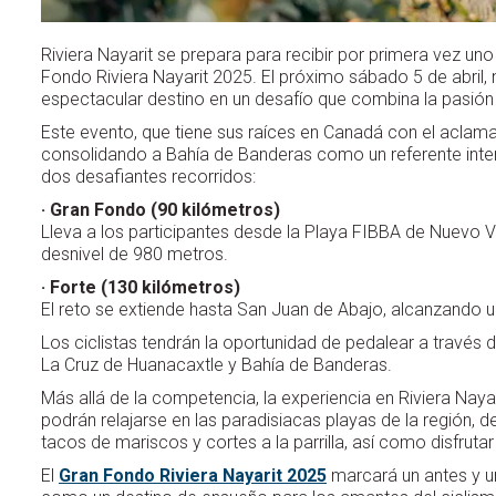
Riviera Nayarit se prepara para recibir por primera vez un
Fondo Riviera Nayarit 2025. El próximo sábado 5 de abril, 
espectacular destino en un desafío que combina la pasión 
Este evento, que tiene sus raíces en Canadá con el aclam
consolidando a Bahía de Banderas como un referente inter
dos desafiantes recorridos:
· Gran Fondo (90 kilómetros)
Lleva a los participantes desde la Playa FIBBA de Nuevo Val
desnivel de 980 metros.
· Forte (130 kilómetros)
El reto se extiende hasta San Juan de Abajo, alcanzando u
Los ciclistas tendrán la oportunidad de pedalear a través 
La Cruz de Huanacaxtle y Bahía de Banderas.
Más allá de la competencia, la experiencia en Riviera Naya
podrán relajarse en las paradisiacas playas de la región,
tacos de mariscos y cortes a la parrilla, así como disfrut
El
Gran Fondo Riviera Nayarit 2025
marcará un antes y un