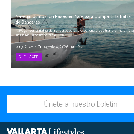
Navegar Juntos: Un Paseo en Yate para Compartir la Bahía
de Banderas
Navegar por la Bahía de Banderas es una experiencia que transforma un viaj
en un recuerdo imborrable. Con...
Jorge Chávez
Agosto 4, 2026
3 vistas
QUÉ HACER