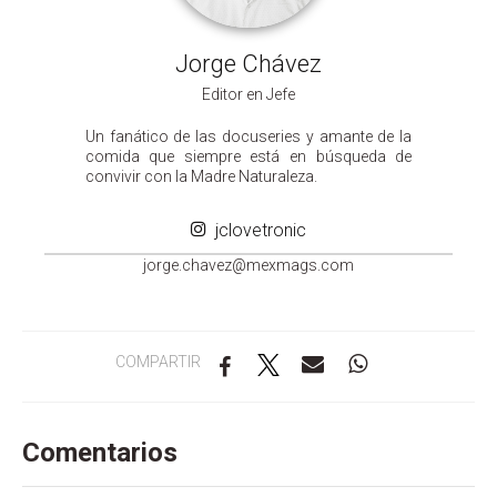
Jorge Chávez
Editor en Jefe
Un fanático de las docuseries y amante de la
comida que siempre está en búsqueda de
convivir con la Madre Naturaleza.
jclovetronic
groj
ahc.e
m@zev
gamxe
moc.s
COMPARTIR
Comentarios