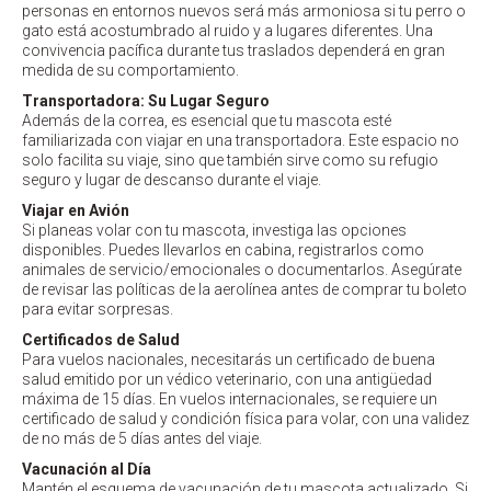
personas en entornos nuevos será más armoniosa si tu perro o
gato está acostumbrado al ruido y a lugares diferentes. Una
convivencia pacífica durante tus traslados dependerá en gran
medida de su comportamiento.
Transportadora: Su Lugar Seguro
Además de la correa, es esencial que tu mascota esté
familiarizada con viajar en una transportadora. Este espacio no
solo facilita su viaje, sino que también sirve como su refugio
seguro y lugar de descanso durante el viaje.
Viajar en Avión
Si planeas volar con tu mascota, investiga las opciones
disponibles. Puedes llevarlos en cabina, registrarlos como
animales de servicio/emocionales o documentarlos. Asegúrate
de revisar las políticas de la aerolínea antes de comprar tu boleto
para evitar sorpresas.
Certificados de Salud
Para vuelos nacionales, necesitarás un certificado de buena
salud emitido por un védico veterinario, con una antigüedad
máxima de 15 días. En vuelos internacionales, se requiere un
certificado de salud y condición física para volar, con una validez
de no más de 5 días antes del viaje.
Vacunación al Día
Mantén el esquema de vacunación de tu mascota actualizado. Si