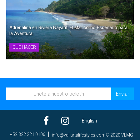
Adrenalina en Riviera Nayarit: El Mar como Escenario para
la Aventura
QUÉ HACER
English
+52 322 221 0106
ni
av@of
trall
efila
elyts
moc.s
© 2020 VLMG