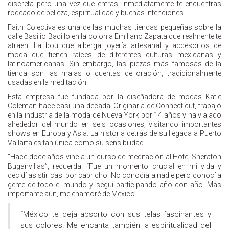
discreta pero una vez que entras, inmediatamente te encuentras
rodeado de belleza, espiritualidad y buenas intenciones.
Faith Colectiva es una de las muchas tiendas pequeñas sobre la
calle Basilio Badillo en la colonia Emiliano Zapata que realmente te
atraen. La boutique alberga joyería artesanal y accesorios de
moda que tienen raíces de diferentes culturas mexicanas y
latinoamericanas. Sin embargo, las piezas más famosas de la
tienda son las malas o cuentas de oración, tradicionalmente
usadas en la meditación.
Esta empresa fue fundada por la diseñadora de modas Katie
Coleman hace casi una década. Originaria de Connecticut, trabajó
en la industria de la moda de Nueva York por 14 años y ha viajado
alrededor del mundo en seis ocasiones, visitando importantes
shows en Europa y Asia. La historia detrás de su llegada a Puerto
Vallarta es tan única como su sensibilidad.
“Hace doce años vine a un curso de meditación al Hotel Sheraton
Buganvilias”, recuerda. “Fue un momento crucial en mi vida y
decidí asistir casi por capricho. No conocía a nadie pero conocí a
gente de todo el mundo y seguí participando año con año. Más
importante aún, me enamoré de México”.
“México te deja absorto con sus telas fascinantes y
sus colores. Me encanta también la espiritualidad del