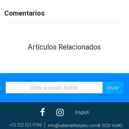
Comentarios
Artículos Relacionados
English
+52 322 221 0106
ni
av@of
trall
efila
elyts
moc.s
© 2020 VLMG