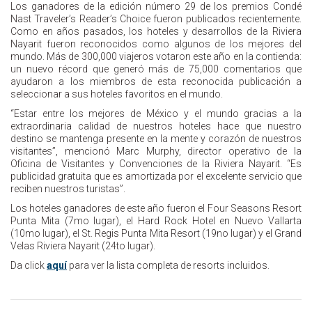
Los ganadores de la edición número 29 de los premios Condé
Nast Traveler’s Reader’s Choice fueron publicados recientemente.
Como en años pasados, los hoteles y desarrollos de la Riviera
Nayarit fueron reconocidos como algunos de los mejores del
mundo. Más de 300,000 viajeros votaron este año en la contienda:
un nuevo récord que generó más de 75,000 comentarios que
ayudaron a los miembros de esta reconocida publicación a
seleccionar a sus hoteles favoritos en el mundo.
“Estar entre los mejores de México y el mundo gracias a la
extraordinaria calidad de nuestros hoteles hace que nuestro
destino se mantenga presente en la mente y corazón de nuestros
visitantes”, mencionó Marc Murphy, director operativo de la
Oficina de Visitantes y Convenciones de la Riviera Nayarit. “Es
publicidad gratuita que es amortizada por el excelente servicio que
reciben nuestros turistas”.
Los hoteles ganadores de este año fueron el Four Seasons Resort
Punta Mita (7mo lugar), el Hard Rock Hotel en Nuevo Vallarta
(10mo lugar), el St. Regis Punta Mita Resort (19no lugar) y el Grand
Velas Riviera Nayarit (24to lugar).
Da click
aquí
para ver la lista completa de resorts incluidos.