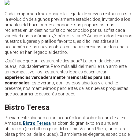
Cada temporada trae consigo la llegada de nuevos restaurantes o
la evolución de algunos previamente establecidos, invitando a los
amantes del buen comer a conocer sus propuestas más
recientes en un destino turístico reconocido por su sofisticada
variedad gastronómica. ¿Y cómo evitarlo? Aunque todos tenemos
nuestros lugares y platillos favoritos, es difícil resistirse a la
seducción de las nuevas obras culinarias creadas por los chefs
que recién han llegado al destino.
¿Qué hace que un restaurante destaque? La comida debe ser
buena, indudablemente. Pero más allá del menú, en un ambiente
tan competitivo, los restaurantes locales deben crear
experiencias verdaderamente memorables para sus
comensales
. Este verano, con los ojos abiertos y el apetito
presente, nos mantuvimos pendientes de las nuevas propuestas
que seguramente desearás conocer.
Bistro Teresa
Previamente ubicado en un pequeño local sobre la carretera en
Amapas,
Bistro Teresa
ha obtenido gran éxito en su nueva
ubicación (en el último piso del edificio Vallarta Plaza, junto a la
plaza principal de la ciudad). El ambiente es elegante, espacioso e