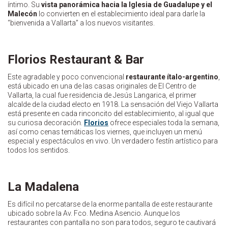
íntimo. Su
vista panorámica hacia la Iglesia de Guadalupe y el
Malecón
lo convierten en el establecimiento ideal para darle la
“bienvenida a Vallarta” a los nuevos visitantes.
Florios Restaurant & Bar
Este agradable y poco convencional
restaurante ítalo-argentino
,
está ubicado en una de las casas originales de El Centro de
Vallarta, la cual fue residencia de Jesús Langarica, el primer
alcalde de la ciudad electo en 1918. La sensación del Viejo Vallarta
está presente en cada rinconcito del establecimiento, al igual que
su curiosa decoración.
Florios
ofrece especiales toda la semana,
así como cenas temáticas los viernes, que incluyen un menú
especial y espectáculos en vivo. Un verdadero festín artístico para
todos los sentidos.
La Madalena
Es difícil no percatarse de la enorme pantalla de este restaurante
ubicado sobre la Av. Fco. Medina Asencio. Aunque los
restaurantes con pantalla no son para todos, seguro te cautivará