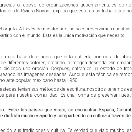
 gracias al apoyo de organizaciones gubernamentales como
tantes de Riviera Nayarit, explica que este es un trabajo que h
l orgullo. A través de nuestro arte, no solo preservamos nuestras
rtirlo con el mundo. Esta es la única motivación que necesito,
 con una base de madera que está cubierta con cera de abej
s de diferentes colores, creando la imagen deseada. Sin embar
lma diciendo una oración. Después, entran en un estado de tra
s, creando las imágenes deseadas. Aunque esta técnica se remo
omo arte popular mexicano hasta 1950.
y aztecas tenían sus métodos de escritura, nosotros tenemos es
os para nuestra comunidad. Es una forma de preservar nuest
ro. Entre los países que visitó, se encuentran España, Colomb
ue disfruta mucho viajando y compartiendo su cultura a través de
gión, sus tradiciones y cultura. Es verdad que viajo mucho, es