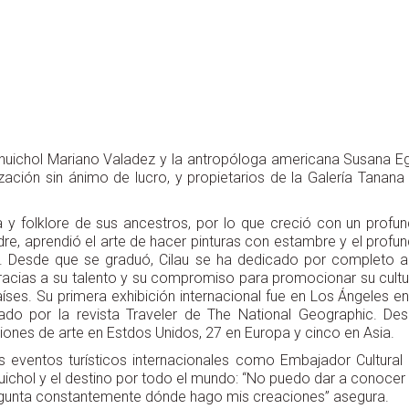
sta huichol Mariano Valadez y la antropóloga americana Susana E
ización sin ánimo de lucro, y propietarios de la Galería Tanana
ura y folklore de sus ancestros, por lo que creció con un profu
adre, aprendió el arte de hacer pinturas con estambre y el profu
s. Desde que se graduó, Cilau se ha dedicado por completo a
Gracias a su talento y su compromiso para promocionar su cultu
aíses. Su primera exhibición internacional fue en Los Ángeles en
ado por la revista Traveler de The National Geographic. De
iones de arte en Estdos Unidos, 27 en Europa y cinco en Asia.
es eventos turísticos internacionales como Embajador Cultural
 huichol y el destino por todo el mundo: “No puedo dar a conocer
pregunta constantemente dónde hago mis creaciones” asegura.