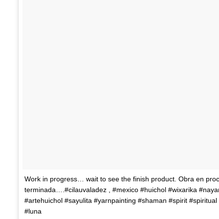
Work in progress… wait to see the finish product. Obra en pr
terminada….#cilauvaladez , #mexico #huichol #wixarika #nayar
#artehuichol #sayulita #yarnpainting #shaman #spirit #spirit
#luna