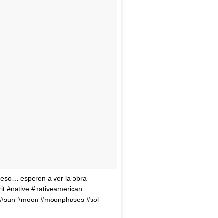
oceso… esperen a ver la obra
it #native #nativeamerican
ual #sun #moon #moonphases #sol