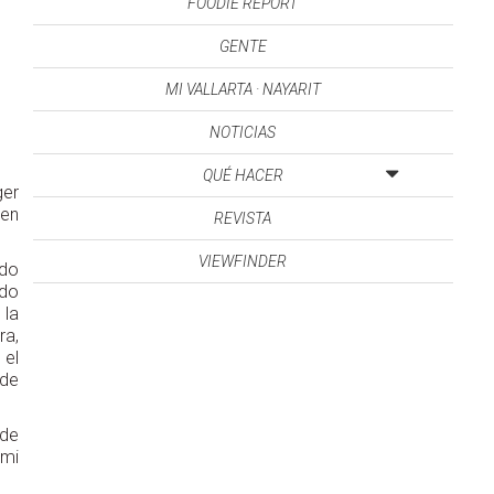
FOODIE REPORT
GENTE
MI VALLARTA · NAYARIT
NOTICIAS
QUÉ HACER
ger
 en
REVISTA
VIEWFINDER
ndo
ndo
 la
ra,
 el
sde
 de
 mi