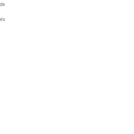
 de
vés