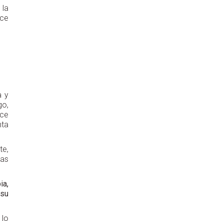
 la
ace
a y
go,
nce
nta
te,
ras
ia,
 su
 lo