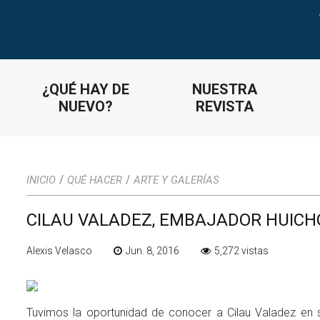
¿QUÉ HAY DE
NUESTRA
NUEVO?
REVISTA
/
/
INICIO
QUÉ HACER
ARTE Y GALERÍAS
CILAU VALADEZ, EMBAJADOR HUICH
Alexis Velasco
Jun. 8, 2016
5,272 vistas
Tuvimos la oportunidad de conocer a Cilau Valadez en