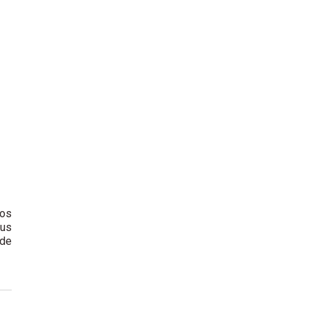
los
sus
 de