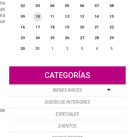
una
02
03
04
05
06
07
08
gas
ura
09
10
11
12
13
14
15
que
16
17
18
19
20
21
22
23
24
25
26
27
28
29
30
31
1
2
3
4
5
0
EVENTO(S)
CATEGORÍAS
BIENES RAÍCES
DISEÑO DE INTERIORES
 de
ESPECIALES
EVENTOS