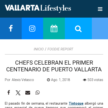
/
INICIO
FOODIE REPORT
CHEFS CELEBRAN EL PRIMER
CENTENARIO DE PUERTO VALLARTA
Por Alexis Velasco
Ago. 1, 2018
503 vistas
El pasado fin de semana, el restaurante
Tintoque
albergó una
cena especial de nueve tiempos que conmemoró el primer