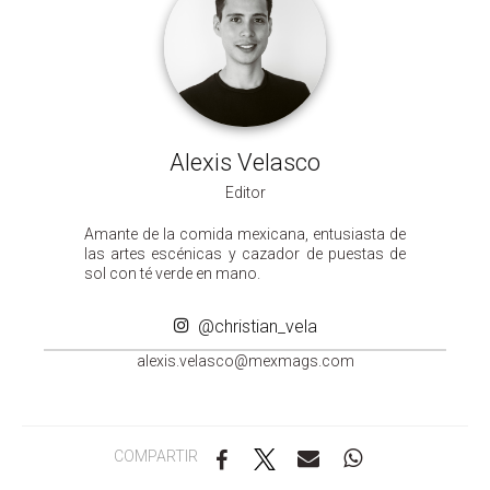
Alexis Velasco
Editor
Amante de la comida mexicana, entusiasta de
las artes escénicas y cazador de puestas de
sol con té verde en mano.
@christian_vela
a
sixel
alev.
m@ocs
gamxe
moc.s
COMPARTIR