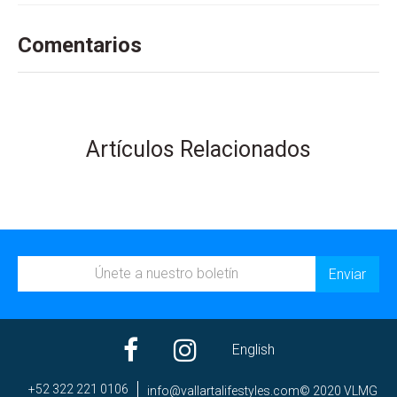
Comentarios
Artículos Relacionados
English
+52 322 221 0106
ni
av@of
trall
efila
elyts
moc.s
© 2020 VLMG