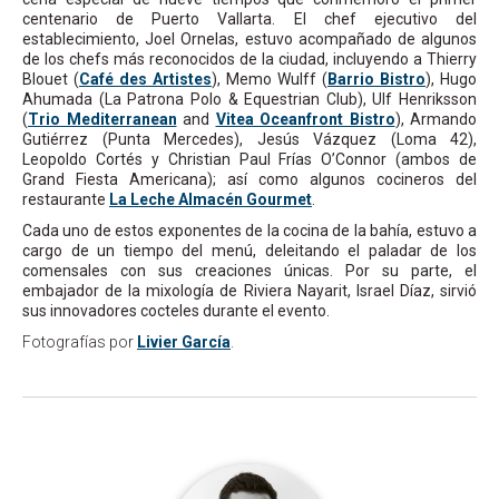
centenario de Puerto Vallarta. El chef ejecutivo del
establecimiento, Joel Ornelas, estuvo acompañado de algunos
de los chefs más reconocidos de la ciudad, incluyendo a Thierry
Blouet (
Café des Artistes
), Memo Wulff (
Barrio Bistro
), Hugo
Ahumada (La Patrona Polo & Equestrian Club), Ulf Henriksson
(
Trio Mediterranean
and
Vitea Oceanfront Bistro
), Armando
Gutiérrez (Punta Mercedes), Jesús Vázquez (Loma 42),
Leopoldo Cortés y Christian Paul Frías O’Connor (ambos de
Grand Fiesta Americana); así como algunos cocineros del
restaurante
La Leche Almacén Gourmet
.
Cada uno de estos exponentes de la cocina de la bahía, estuvo a
cargo de un tiempo del menú, deleitando el paladar de los
comensales con sus creaciones únicas. Por su parte, el
embajador de la mixología de Riviera Nayarit, Israel Díaz, sirvió
sus innovadores cocteles durante el evento.
Fotografías por
Livier García
.