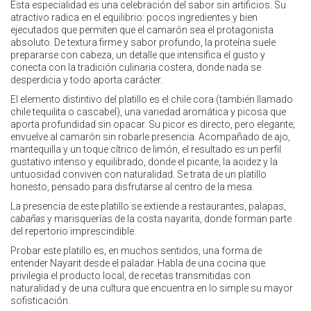
Esta especialidad es una celebración del sabor sin artificios. Su
atractivo radica en el equilibrio: pocos ingredientes y bien
ejecutados que permiten que el camarón sea el protagonista
absoluto. De textura firme y sabor profundo, la proteína suele
prepararse con cabeza, un detalle que intensifica el gusto y
conecta con la tradición culinaria costera, donde nada se
desperdicia y todo aporta carácter.
El elemento distintivo del platillo es el chile cora (también llamado
chile tequilita o cascabel), una variedad aromática y picosa que
aporta profundidad sin opacar. Su picor es directo, pero elegante;
envuelve al camarón sin robarle presencia. Acompañado de ajo,
mantequilla y un toque cítrico de limón, el resultado es un perfil
gustativo intenso y equilibrado, donde el picante, la acidez y la
untuosidad conviven con naturalidad. Se trata de un platillo
honesto, pensado para disfrutarse al centro de la mesa.
La presencia de este platillo se extiende a restaurantes, palapas,
cabañas
y marisquerías de la costa nayarita, donde forman parte
del repertorio imprescindible.
Probar este platillo es, en muchos sentidos, una forma de
entender Nayarit desde el paladar. Habla de una cocina que
privilegia el producto local, de recetas transmitidas con
naturalidad y de una cultura que encuentra en lo simple su mayor
sofisticación.