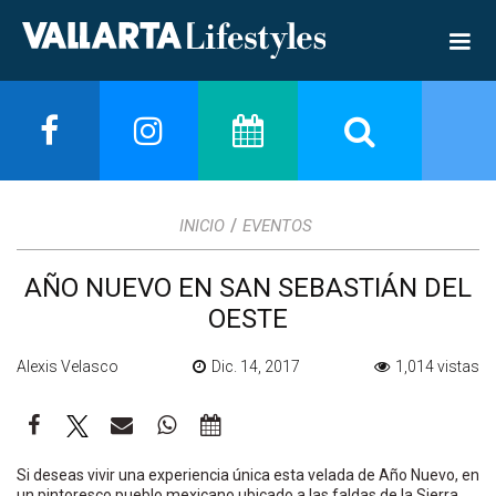
/
INICIO
EVENTOS
AÑO NUEVO EN SAN SEBASTIÁN DEL
OESTE
Alexis Velasco
Dic. 14, 2017
1,014 vistas
Si deseas vivir una experiencia única esta velada de Año Nuevo, en
un pintoresco pueblo mexicano ubicado a las faldas de la Sierra