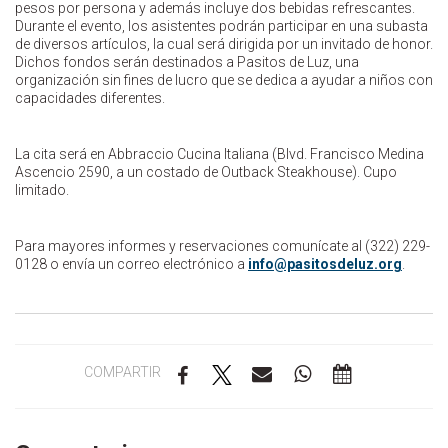
pesos por persona y además incluye dos bebidas refrescantes.
Durante el evento, los asistentes podrán participar en una subasta
de diversos artículos, la cual será dirigida por un invitado de honor.
Dichos fondos serán destinados a Pasitos de Luz, una
organización sin fines de lucro que se dedica a ayudar a niños con
capacidades diferentes.
La cita será en Abbraccio Cucina Italiana (Blvd. Francisco Medina
Ascencio 2590, a un costado de Outback Steakhouse). Cupo
limitado.
Para mayores informes y reservaciones comunícate al (322) 229-
0128 o envía un correo electrónico a
i
p@ofn
otisa
uleds
gro.z
.
COMPARTIR