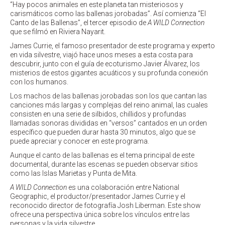
“Hay pocos animales en este planeta tan misteriosos y
carismáticos como las ballenas jorobadas”. Así comienza “El
Canto de las Ballenas”, el tercer episodio de
A WILD Connection
que se filmó en Riviera Nayarit.
James Currie, el famoso presentador de este programa y experto
en vida silvestre, viajó hace unos meses a esta costa para
descubrir, junto con el guía de ecoturismo Javier Álvarez, los
misterios de estos gigantes acuáticos y su profunda conexión
con los humanos.
Los machos de las ballenas jorobadas son los que cantan las
canciones más largas y complejas del reino animal, las cuales
consisten en una serie de silbidos, chillidos y profundas
llamadas sonoras divididas en “versos” cantados en un orden
específico que pueden durar hasta 30 minutos, algo que se
puede apreciar y conocer en este programa.
Aunque el canto de las ballenas es el tema principal de este
documental, durante las escenas se pueden observar sitios
como las Islas Marietas y Punta de Mita.
A WILD Connection
es una colaboración entre National
Geographic, el productor/presentador James Currie y el
reconocido director de fotografía Josh Liberman. Este show
ofrece una perspectiva única sobre los vínculos entre las
personas y la vida silvestre.