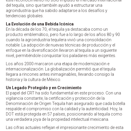
este reconocimiento no solo impulsó el mercado internacional
del tequila, sino que también ayudó a estructurar una
agroindustria que ha sabido adaptarse a los desafíos y
tendencias globales.
La Evolución de una Bebida Icónica
En la década de los 70, el tequila ya destacaba como un
producto emblemático, pero fue a lo largo de los años 80 y 90
cuando la agroindustria tequilera vivió una consolidación
notable. La adopción de nuevas técnicas de producción y el
enfoque en la diversificación llevaron al tequila a un siguiente
nivel, permitiéndole conquistar los paladares más exigentes.
Los años 2000 marcaron una etapa de modernización e
internacionalización. La globalización permitió que el tequila
llegara a rincones antes inimaginables, llevando consigo la
historia y la cultura de México.
Un Legado Protegido y en Crecimiento
El papel del CRT ha sido fundamental en este proceso. Con una
vigilancia constante, la certificación y protección de la
Denominación de Origen Tequila han asegurado que cada botella
respalde el compromiso con la calidad y la autenticidad. Hoy, la
DOT está protegida en 57 países, posicionando al tequila como
una verdadera joya de la propiedad intelectual mexicana.
Las cifras actuales reflejan el impresionante crecimiento de esta