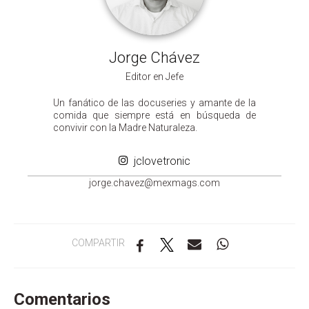
Jorge Chávez
Editor en Jefe
Un fanático de las docuseries y amante de la
comida que siempre está en búsqueda de
convivir con la Madre Naturaleza.
jclovetronic
groj
ahc.e
m@zev
gamxe
moc.s
COMPARTIR
Comentarios