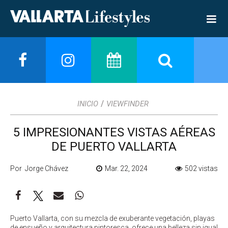
/
INICIO
VIEWFINDER
5 IMPRESIONANTES VISTAS AÉREAS
DE PUERTO VALLARTA
Por Jorge Chávez
Mar. 22, 2024
502 vistas
Puerto Vallarta, con su mezcla de exuberante vegetación, playas
de ensueño y arquitectura pintoresca, ofrece una belleza sin igual