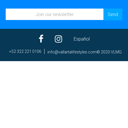
Español
+52 322 221 0106
ni
av@of
trall
efila
elyts
moc.s
© 2020 VLMG