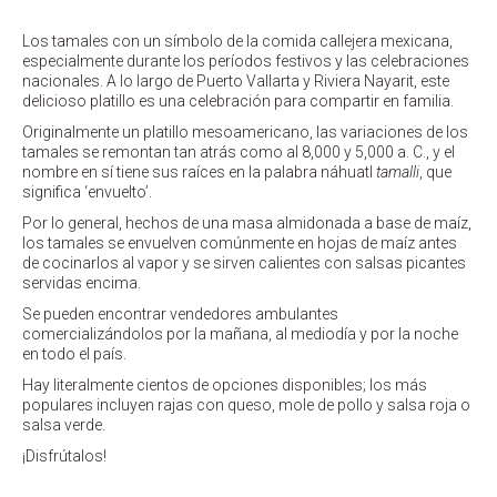
Los tamales con un símbolo de la comida callejera mexicana,
especialmente durante los períodos festivos y las celebraciones
nacionales. A lo largo de Puerto Vallarta y Riviera Nayarit, este
delicioso platillo es una celebración para compartir en familia.
Originalmente un platillo mesoamericano, las variaciones de los
tamales se remontan tan atrás como al 8,000 y 5,000 a. C., y el
nombre en sí tiene sus raíces en la palabra náhuatl
tamalli
, que
significa ‘envuelto’.
Por lo general, hechos de una masa almidonada a base de maíz,
los tamales se envuelven comúnmente en hojas de maíz antes
de cocinarlos al vapor y se sirven calientes con salsas picantes
servidas encima.
Se pueden encontrar vendedores ambulantes
comercializándolos por la mañana, al mediodía y por la noche
en todo el país.
Hay literalmente cientos de opciones disponibles; los más
populares incluyen rajas con queso, mole de pollo y salsa roja o
salsa verde.
¡Disfrútalos!